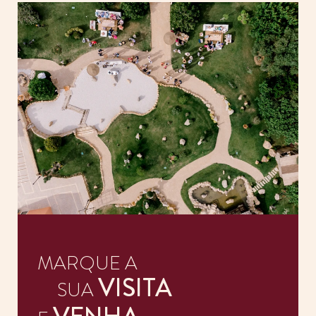
SOLAR
SERVIÇOS
PLANNING
MARQUE A
VISITA
ESPAÇOS
SUA