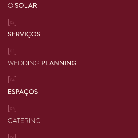
O
SOLAR
[
]
02
SERVIÇOS
[
]
03
WEDDING
PLANNING
[
]
04
ESPAÇOS
[
]
05
CATERING
[
]
06